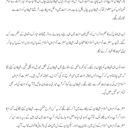
پھر شیطان کو اپنے منہ میں چھپا کے جنت میں داخل ہو گیا۔ اور یوں شیطان اپنی چال میں کامیاب ہو گیا۔ جنت کے تمام
نگہبانوں کو یہ معلوم تھا کہ شیطان یہ چال چل رہا ہے۔ اور جنت میں داخل ہو چکا ہے۔ فرشتے شیطان کو جنت سے
نکالنے لگے۔
تب ہی اللہ پاک کا حکم ہوا کہ اس کو ابھی تک جنت میں ہی رہنے دیا جائے۔ وہ فرشتے اللہ تبارک و تعالی کے حکم سے رک
گئے۔ شاید یہ حضرت آدم علیہ السلام کا امتحان تھا۔ شیطان حضرت آدم علیہ السلام کے پاس اور اماں حوا کے پاس جا کر
اپنی محبت کا اظہار کرنے لگا۔
وہ دونوں ہی شیطان کو پہچان نہ سکے۔ کیونکہ ماضی کے مقابلے میں شیطان کی شکل تبدیل ہو چکی تھی۔ شیطان کہنے لگا
کہ میں چاہتا ہوں کہ آپ دونوں ہمیشہ جنت میں اسی طرح زندگی گزاریں۔ ہمیشہ خوش رہیں۔ حضرت آدم علیہ
السلام اس کی بات بہت غور سے سننے لگے۔ شیطان نے کہا اگر آپ میری بات مان جائیں تو آپ کو جنت کی اور بھی
تمام سہولتیں ملیں گی۔
حضرت آدم علیہ السلام شیطان کے بہکاوے میں آ کر کہنے لگے کہ یہ کس طرح ممکن ہے۔ شیطان کہنے لگا ایک گندم کا
دانہ اگر آپ دونوں چکھ لیں۔ تو آپ کو ابدی حیا حاصل ہو جائے گی اور آپ جنت میں ہی رہیں گے۔ یہ بات سن کر
حضرت آدم علیہ السلام کے دل میں رجحان پیدا ہوا۔ لیکن ان کے دل میں اللہ کی نافرمانی کا خوف غالب آ گیا۔