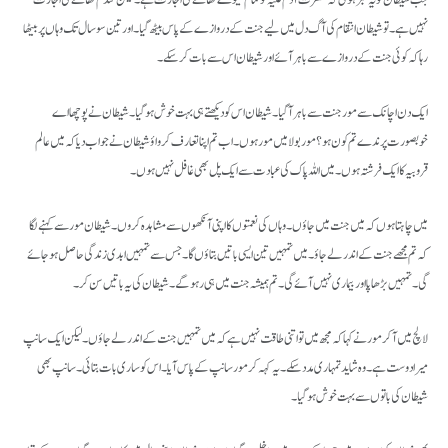
جب شیطان کو یہ خبر ہوئی کہ حضرت آدم علیہ کو تمام میوے کھانے کی اجازت ہے۔ لیکن گندم کھانے کی اجازت
نہیں ہے۔ تو شیطان انتقام کی آگ دل میں لیے جنت کے دروازے کے پاس بیٹھ گیا۔ اور تین سو سال تک وہاں پر بیٹھا
رہا کہ کوئی جنت کے دروازے سے باہر آئے اور شیطان اس سے بات کر سکے۔
ایک دن اچانک سے مور جنت سے باہر آگیا۔ شیطان اس کو دیکھتے ہی بہت خوش ہو گیا۔ شیطان نے پوچھا اے
خوبصورت پرندے تم کون ہو؟ مور بولا میں مور ہوں۔ اب تم اپنا تعارف کرواؤ شیطان نے جواب دیا کہ میں عالم
قروبیہ کا ایک فرشتہ ہوں۔ میں اللہ پاک کی عبادت سے ایک پل بھی غافل نہیں ہوں۔
میں چاہتا ہوں کہ میں جنت میں جاؤں۔ وہاں کی نعمتوں کا اپنی آنکھوں سے مشاہدہ کروں۔ شیطان مور سےکہنے لگا
کہ تم مجھے جنت کے اندر لے جاؤ۔ میں تمہیں تین ایسی باتیں بتاؤں گا۔ جس سے تمہیں ابدی زندگی حاصل ہو جائے
گی۔ تمہیں بڑھاپا اور بیماری نہیں آئے گی۔ تم ہمیشہ جنت میں ہی رہو گے۔ شیطان کی یہ باتیں سن کر۔
لالچ میں آ کر مور نے کہا کہ مجھ میں تو اتنی طاقت نہیں ہے کہ میں تمہیں جنت کے اندر لے جاؤں۔ لیکن ایک سانپ
میرا دوست ہے۔ وہ شاید تمہاری مدد سکے۔ یہ کہہ کر مور سانپ کے پاس آیا۔ اس کو ساری بات بتائی۔ سانپ بھی
شیطان کی باتوں سے بہت خوش ہو گیا۔