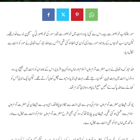
مور کو جنت سے کیون نکالا گیا؟
By
Bilal
-
June 18, 2023
741
0
مور جتنا اب خوبصورت ہے۔ اس سے کئی زیادہ جنت میں خوبصورت تھا۔ مور کی خوبصورتی پہ سبھی پرندے فدا تھے۔
لیکن ان سب خوبیوں کے باوجود مور سے ایسی کون سی خطا ہو گئی تھی؟ جس سے اللہ تبارک و تعالی نے مور کو جنت سے
نکال دیا۔
اللہ تبارک و تعالی نے جب حضرت آدم علیہ السلام اور اماں ہوا کو پیدا فرمایا۔ اس کے بعد ان کو جنت میں بھیج دیا۔ وہ
دونوں جنت میں بہت ہی پرسکون رہتے تھے۔ بہت ہی لذیذہ میوے پھل کھایا کرتے تھے۔ لیکن ایک اناج جس کو
کھانے سے اللہ پاک نے انھیں منع فرمایا اور وہ اناج گندم تھا۔
چونکہ شیطان حضرت آدم علیہ سلام کی وجہ سے ہی جنت سے نکالا جا چکا تھا۔ اسی وجہ سے شیطان کی حضرت آدم علیہ
سلام سے دشمنی ہو گئی تھی۔ شیطان یہ چاہتا تھا کہ وہ کسی بھی طرح حضرت آدم علیہ سلام کو جنت سے نکال دے اور
ساتھ میں اماں حوا کو بھی جنت سے نکال دے۔