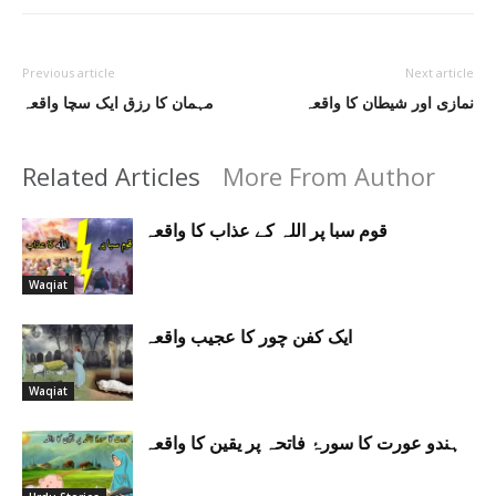
Previous article
Next article
نمازی اور شیطان کا واقعہ
مہمان کا رزق ایک سچا واقعہ
Related Articles
More From Author
قوم سبا پر اللہ کے عذاب کا واقعہ
Waqiat
ایک کفن چور کا عجیب واقعہ
Waqiat
ہندو عورت کا سورۂ فاتحہ پر یقین کا واقعہ