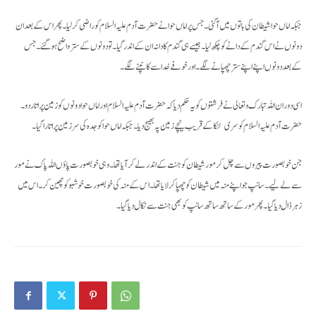
جبکہ اماں حوا شیطان کی باتوں میں آ گئی۔ جس پر اماں حوا نے حضرت آدم علیہ السلام کو راضی کر لیا۔ پھر اس کے بعد ان
دونوں نے اس گندم کے دانے کو چکھ لیا۔ جیسے ہی گندم کا دانہ ان کے اندر گیا۔ تو دونوں کے ستر واضح ہوگئے۔ جس
کے بعد دونوں اپنے اپنے ستر چھپانے لگے۔ اور خوفے خدا سے کانپنے لگے۔
اسی دوران اللہ تبارک و تعالی نے فرشتوں کو یہ حکم دیا کہ حضرت آدم علیہ السلام اور اماں حوا دونوں کو زمین پر اتار دو۔
حضرت آدم علیہ السلام کو سری لنکا کے قریب نیچے زمین پہ بھیج دیا۔ جبکہ اماں حوا کو جدہ کی سرزمین پر اتارا گیا۔
جن خوبصورت پیروں سے چل کر مور شیطان کو جنت کے اندر لے کر آیا تھا۔ وہی خوبصورت پاؤں اللہ پاک نے مور
سے لے لیے۔ سانپ جو اپنے منہ میں شیطان کو چھپا کر لایا تھا۔ اس کے منہ کی خوبصورت خوشبو کو چھین کر۔ اس میں
زہر ڈال دیا گیا۔ پھر مور کے ساتھ ساتھ سانپ کو بھی جنت سے نکال دیا گیا۔