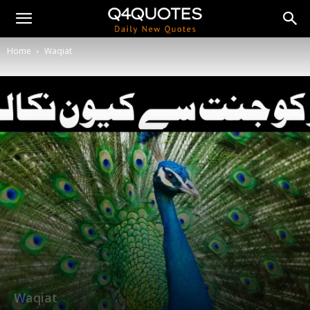
Home
Waqiat
Waqiat