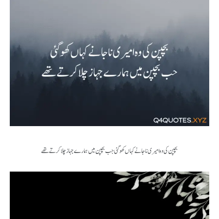
بچپن کی وہ امیری ناجانے کہاں کھو گئی جب بچپن میں ہمارے جہاز چلا کرتے تھے