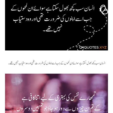
انسان سب کچھ بھول سکتا ہے سوائےان لمحوں کے جب اسے اپنوں کی ضرورت تھی اور وہ دستیاب نہیں تھے۔