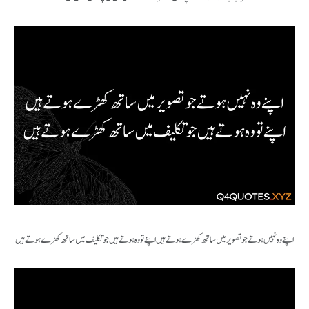
اپنے وہ نہیں ہوتے جو تصویر میں ساتھ کھڑے ہوتے ہیں اپنے تو وہ ہوتے ہیں جو تکلیف میں ساتھ کھڑے ہوتے ہیں