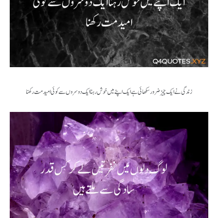
زندگی نے ایک چیز ضرور سکھائی ہے ایک اپنے میں خوش رہنا ایک دوسروں سے کوئی امید مت رکھنا