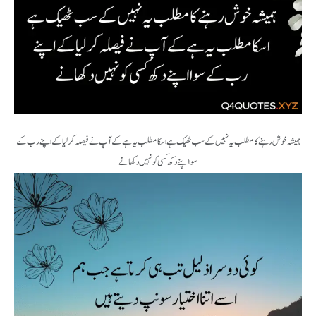
ہمیشہ خوش رہنے کا مطلب یہ نہیں کے سب ٹھیک ہے اسکا مطلب یہ ہے کے آپ نے فیصلہ کرلیا کے اپنے رب کے
سوا اپنے دکھ کسی کو نہیں دکھانے