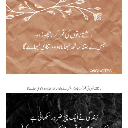
رشتے ناتوں کی فکر کرنا چھوڑ دو جس نے جتنا ساتھ نبھانا ہو وہ اتنا ہی نبھاے گا