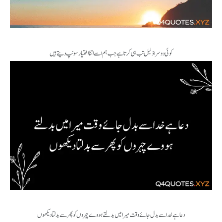
کوئی دوسرا ذلیل تب ہی کرتا ہے جب ہم اسے اتنا اختیار سونپ دیتے ہیں
دعا ہے خدا سے بدل جائے وقت میرا میں بدلتے ہووے چہروں کو پھر سے بدلتا دیکھوں