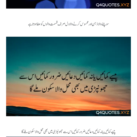
سوچنے والا ذہن اور محسوس کرنے والا دل صرف قسمت والوں کو عطا ہوتا ہے
پیسے کمائیں یا نہ کمائیں دعائیں ضرور کمائیں اس سے جھونپڑی میں بھی محل والا سکون ملے گا