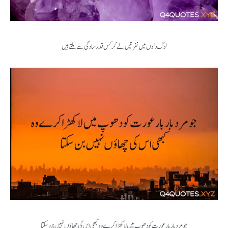
لوگ دلوں میں نفرتیں لے کر کس قدر سادگی سے ملتے ہیں
جو مرد بار بار عورت کو دھوپ میں لا کھڑا کرے وہ کبھی اس کی چھاؤں نہیں بن سکتا