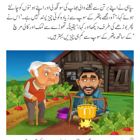
سپاہی نے اپنے برتن سے نکلنے والی بھاپ کی سونگھ لی اور اپنے ہونٹوں کو چاٹتے
ہوئے کہا، ‘آہ، مجھے پتھر کے سوپ سے زیادہ کوئی چیز پسند نہیں ہے۔’ اس نے
پھر بوڑھے کی طرف دیکھا اور کہا، ‘یقیناً۔ تھوڑے سے نمک اور کالی مرچ
کے ساتھ پتھر کے سوپ سے کم ہی چیزیں بہتر ہیں ۔’