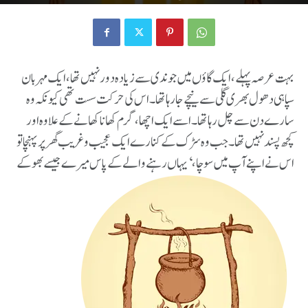
پتھر کا سوپ
By
Bilal
-
July 5, 2023
647
0
بہت عرصہ پہلے، ایک گاؤں میں جو ندی سے زیادہ دور نہیں تھا، ایک مہربان
سپاہی دھول بھری گلی سے نیچے جا رہا تھا۔ اس کی حرکت سست تھی کیونکہ وہ
سارے دن سے چل رہا تھا۔ اسے ایک اچھا، گرم کھانا کھانے کے علاوہ اور
کچھ پسند نہیں تھا۔ جب وہ سڑک کے کنارے ایک عجیب و غریب گھر پر پہنچا تو
اس نے اپنے آپ میں سوچا، ‘یہاں رہنے والے کے پاس میرے جیسے بھوکے