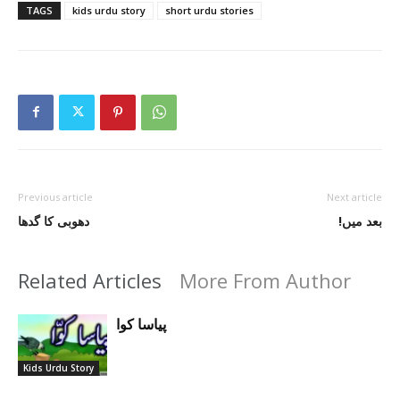
TAGS
kids urdu story
short urdu stories
Previous article
Next article
!بعد میں
دھوبی کا گدھا
Related Articles
More From Author
پیاسا کوا
Kids Urdu Story