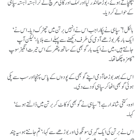
ہچکچاتے ہوئے، بوڑھا اندر گیا اور نمک اور کالی مرچ لے کر آہستہ آہستہ سپاہی
کے حوالے کر دیا۔
‘بالکل!’ سپاہی نے پکارا جب اس نے انہیں برتن میں چھڑک دیا۔ اس نے
ایک بار پھر بوڑھے آدمی کی طرف دیکھنے سے پہلے اسے ہلایا، ‘لیکن آپ
جانتے ہیں، میں نے ایک بار گوبھی کے ساتھ پتھر کے اس حیرت انگیز سوپ
کا مزہ چکھا تھا۔’
اس کے بعد بوڑھا آدمی اپنے گوبھی کے پودوں کے پاس پہنچا اور سب سے پکی
ہوئی گوبھی اٹھا کر سپاہی کو دے دی۔
‘اوہ، کتنی شاندار ہے!’ سپاہی نے گوبھی کو کاٹ کر برتن میں ڈالتے ہوئے
کہا۔
اس نے برتن کی ایک گہری سونگھ لی اور بوڑھے سے کہا، ‘تم جانتے ہو، یہ چند