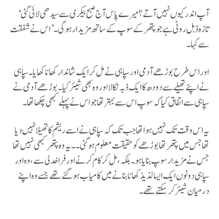
‘آپ اندر کیوں نہیں آتے؟ میرے پاس آج صبح بیکری سے سیدھی لائی گئی
تازہ ڈبل روٹی ہے جو پتھر کے سوپ کے ساتھ مزیدار ہو گی۔’ اس نے شفقت
سے کہا۔
اور اس طرح بوڑھے آدمی اور سپاہی نے مل کر ایک شاندار کھانا کھایا۔ سپاہی
نے اپنے تھیلے سے دودھ کا ایک ڈبہ نکالا اور وہ بھی شیئر کیا۔ بوڑھے آدمی نے
سپاہی سے اتفاق کیا کہ سوپ اس سے بہتر تھا جو اس نے پہلے کبھی چکھا تھا۔
یہ اس وقت تک نہیں ہوا تھا جب تک کہ سپاہی نے اسے ریشم کا تھیلا نہیں دیا
تھا جس میں پتھر تھا بوڑھے کو حقیقت معلوم ہو گئی۔ ۔ یہ وہ پتھر کبھی نہیں تھا
جس نے مزیدار سوپ بنایا ہو۔ بلکہ، مل کر کام کرنے اور فراخدلی سے، وہ اور
سپاہی دونوں ایک ایسا لذیذ کھانا بنانے میں کامیاب ہو گئے تھے جسے وہ اپنے
درمیان شیئر کر سکتے تھے۔