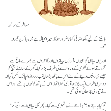
بانٹنے کے لیے کچھ اضافی کھانا ضرور ہوگا۔ میرا خیال ہے میں جا کر پوچھوں
گا۔’
اور یوں سپاہی گوبھیوں، آلوؤں، پیازوں اور گاجروں سے بھرے باغ سے
گزرتے ہوئے لکڑی کے دروازے کی طرف بڑھ گیا۔ گھر کے سامنے پہنچ کر
جیسے ہی دستک دینے کے لئے اس نے ہاتھ بڑھایا تب دروازہ اچانک کھل گیاا۔
دوسری طرف ایک بوڑھا آدمی کھڑا تھا۔ اس کے ہاتھ کولہوں پر تھے اور اس
نے تیوری چڑھائی ہوئی تھی۔
‘تم کیا چاہتے ہو؟’ بوڑھے نے بدتمیزی سے کہا۔ پھر بھی سپاہی اسے دیکھ کر