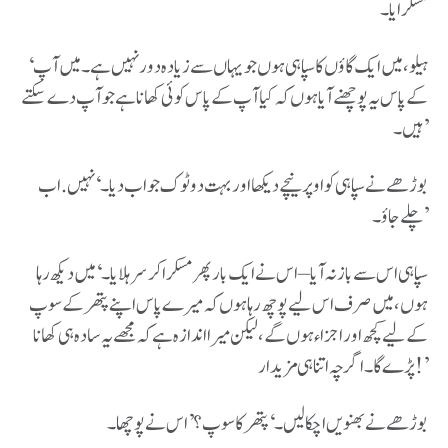
مسکرایا۔
‘ہیلو، میں ایک گاؤں کا سپاہی ہوں جو یہاں سے زیادہ دور نہیں ہے۔ میں آپ
کے پاس یہ پوچھنے آیا ہوں کہ کیا آپ کے پاس کوئی کھانا ہے جو آپ دے سکتے
ہیں۔’
بوڑھے نے سپاہی کو اوپر نیچے دیکھا اور بہت دو ٹوک جواب دیا۔ ‘نہیں. اب
چلے جاؤ۔’
سپاہی اس سے باز نہ آیا – اس نے ایک بار پھر مسکرا کر سر ہلایا۔ ‘میں دیکھ رہا
ہوں، میں صرف اس لیے پوچھ رہا ہوں کہ میرے پاس اپنے پتھر کے سوپ
کے لیے کچھ اور اجزاء ہوں گے، لیکن میرا اندازہ ہے کہ مجھے یہ سادہ ہی کھانا
پڑے گا۔ اگرچہ اتنا ہی مزیدار!’
بوڑھے نے بھنویں اچکا لیں۔ ‘پتھر کا سوپ؟’ اس نے پوچھا۔