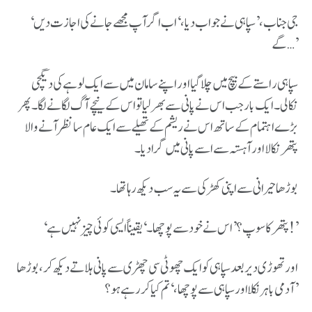
‘جی جناب،’ سپاہی نے جواب دیا، ‘اب اگر آپ مجھے جانے کی اجازت دیں
گے…’
سپاہی راستے کے بیچ میں چلا گیا اور اپنے سامان میں سے ایک لوہے کی دیگچی
نکالی۔ ایک بار جب اس نے پانی سے بھر لیا تو اس کے نیچے آگ لگانے لگا۔ پھر
بڑے اہتمام کے ساتھ اس نے ریشم کے تھیلے سے ایک عام سا نظر آنے والا
پتھر نکالا اور آہستہ سے اسے پانی میں گرادیا۔
بوڑھا حیرانی سے اپنی کھڑکی سے یہ سب دیکھ رہا تھا۔
‘پتھر کا سوپ؟’ اس نے خود سے پوچھا۔ ‘یقیناً ایسی کوئی چیز نہیں ہے!’
اور تھوڑی دیر بعد سپاہی کو ایک چھوٹی سی چھڑی سے پانی ہلاتے دیکھ کر، بوڑھا
آدمی باہر نکلا اور سپاہی سے پوچھا، ‘تم کیا کر رہے ہو؟’