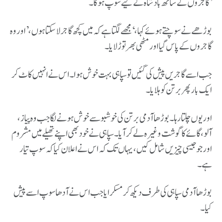
گاجروں کے ساتھ بادشاہ کے لیے سوپ ہو گا۔’
بوڑھے نے سوچتے ہوئے کہا، ‘مجھے لگتا ہے کہ میں کچھ گاجر لا سکتا ہوں ،’ اور وہ
گاجروں کے پاس گیا اور مٹھی بھر توڑ لایا ۔
جب اسے گاجریں پیش کی گئیں تو سپاہی بہت خوش ہوا۔ اس نے انہیں کاٹ کر
ایک بار پھر برتن کو ہلایا۔
اور یوں چلتا رہا۔ بوڑھا آدمی برتن کی خوشبو سے خوش ہونے لگا جب وہ پیاز،
آلو، گائے کا گوشت وغیرہ لے کر آیا۔ سپاہی نے خود بھی اپنے تھیلے میں مشروم
اور جو جیسی چیزیں شامل کیں، یہاں تک کہ اس نے اعلان کیا کہ سوپ تیار
ہے۔
بوڑھا آدمی سپاہی کی طرف دیکھ کر مسکرایا جب اس نے آدھا سوپ اسے پیش
کیا۔