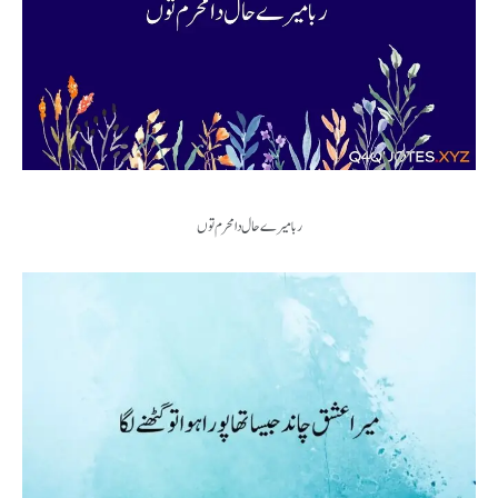
ربا میرے حال دا محرم توں