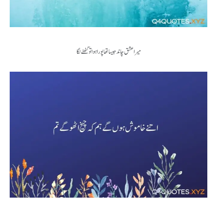
میرا عشق چاند جیسا تھا پورا ہوا تو گھٹنے لگا