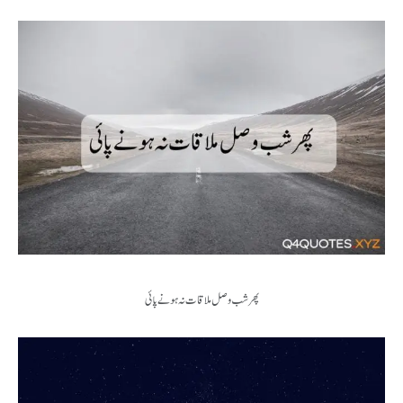
پھر شب وصل ملاقات نہ ہونے پائی