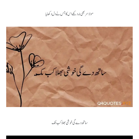
مولا سر بھی نہ دکھے اس کا جس نے دل دکھایا
ساتھ دے گی خوشی بھلا کب تک