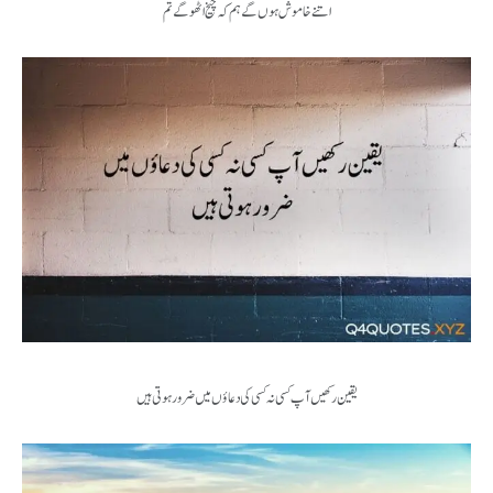
اتنے خاموش ہوں گے ہم کہ چیخ اٹھو گے تم
یقین رکھیں آپ کسی نہ کسی کی دعاؤں میں ضرور ہوتی ہیں