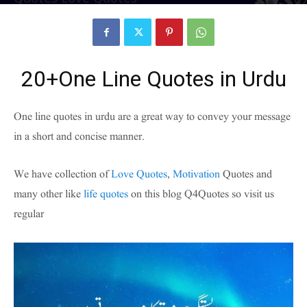
One Line Quotes in Urdu
By
Bilal Ahmad
-
October 6, 2022
586
0
20+One Line Quotes in Urdu
One line quotes in urdu are a great way to convey your message
in a short and concise manner.
We have collection of
Love Quotes
,
Motivation
Quotes and
many other like
life quotes
on this blog Q4Quotes so visit us
regular