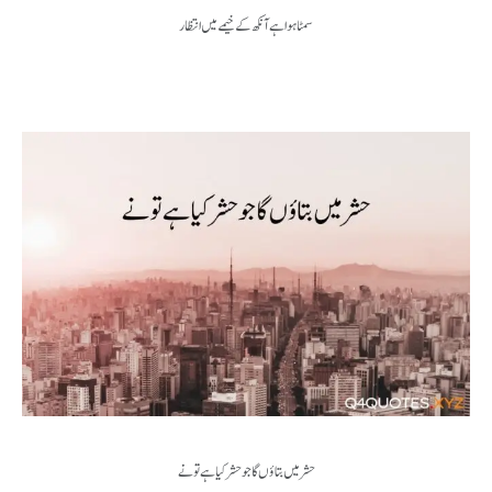
سمٹا ہوا ہے آنکھ کے خیمے میں انتظار
حشر میں بتاؤں گا جو حشر کیا ہے تو نے