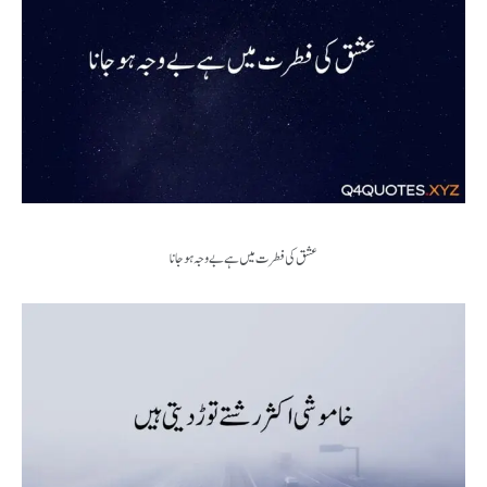
عشق کی فطرت میں ہے بے وجہ ہو جانا