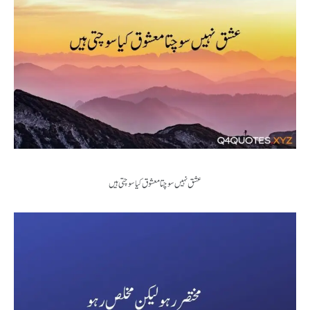
عشق نہیں سوچتا معشوق کیا سوچتی ہیں