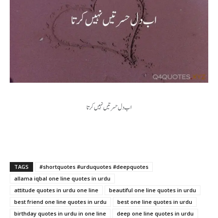
اب دل حسرتیں نہیں کرتا
TAGS
#shortquotes #urduquotes #deepquotes
allama iqbal one line quotes in urdu
attitude quotes in urdu one line
beautiful one line quotes in urdu
best friend one line quotes in urdu
best one line quotes in urdu
birthday quotes in urdu in one line
deep one line quotes in urdu