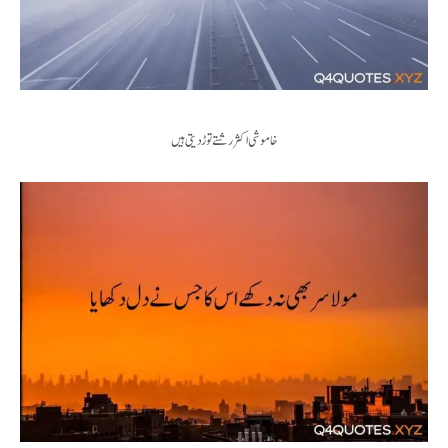
خاموشی اکثر رشتے توڑ دیتی ہیں