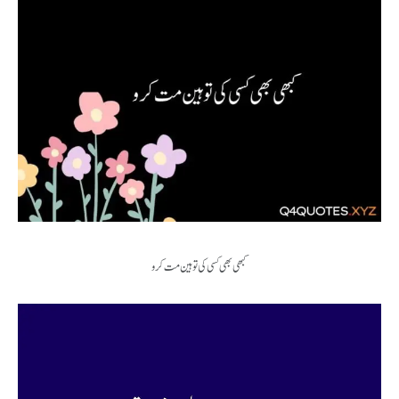
کبھی بھی کسی کی توہین مت کرو