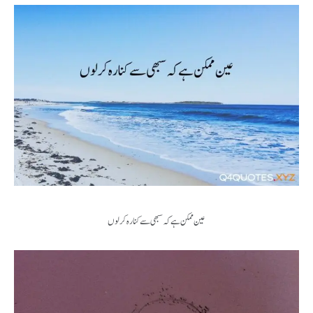
عین ممکن ہے کہ سبھی سے کنارہ کر لوں