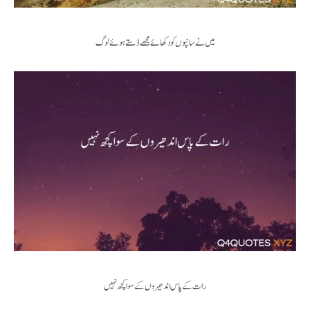
میں نے سانپوں کو دکھائے مجھے ڈستے ہوئے لوگ
رات کے پاس اندھیروں کے سوا کچھ نہیں