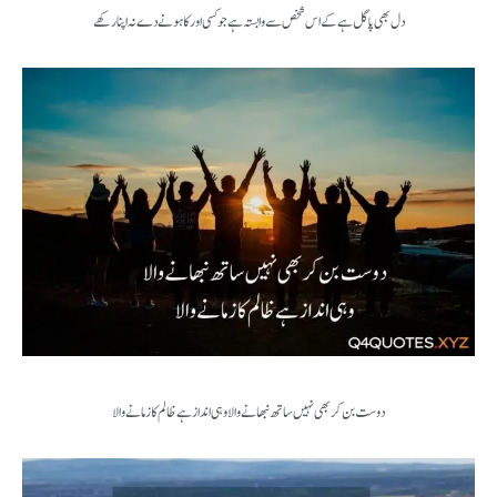
دل بھی پاگل ہے کے اس شخص سے وابستہ ہے جو کسی اور کا ہونے دے نہ اپنا رکھے
دوست بن کر بھی نہیں ساتھ نبھانے والا وہی انداز ہے ظالم کا زمانے والا