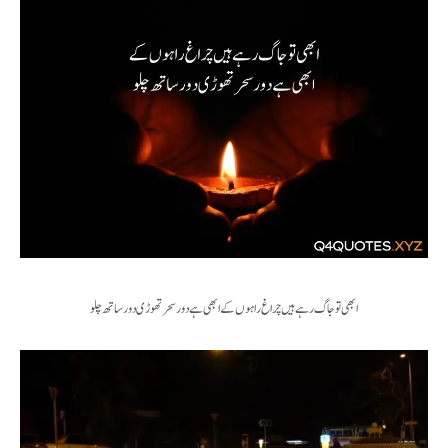
ابھی تو جاگ رہے ہیں چراغ راہوں کے ابھی ہے دور سحر تھوڑی دور ساتھ چلو