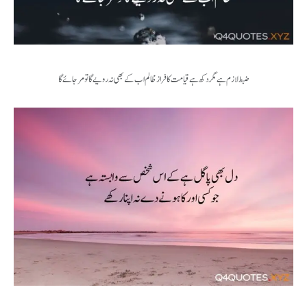
ضبط لازم ہے مگر دکھ ہے قیامت کا فراز ظالم اب کے بھی نہ رویے گا تو مر جائے گا