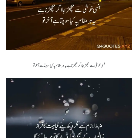
ہنسی خوشی سے بچھڑ جا اگر بچھڑنا ہے یہ ہر مقام پہ کیا سوچتا ہے آخر تو