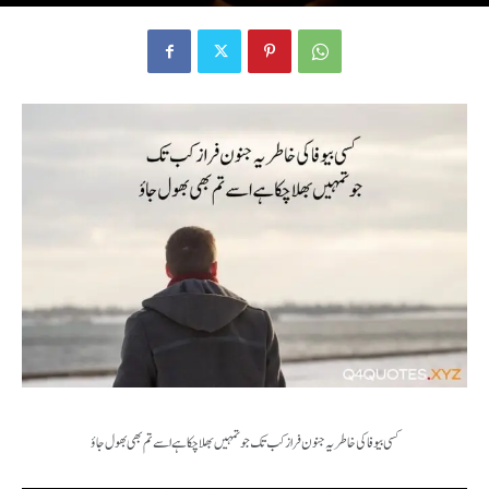
Ahmad Faraz poetry
By
Bilal Ahmad
-
October 4, 2022
504
0
کسی بیوفا کی خاطر یہ جنون فراز کب تک جو تمہیں بھلا چکا ہے اسے تم بھی بھول جاؤ