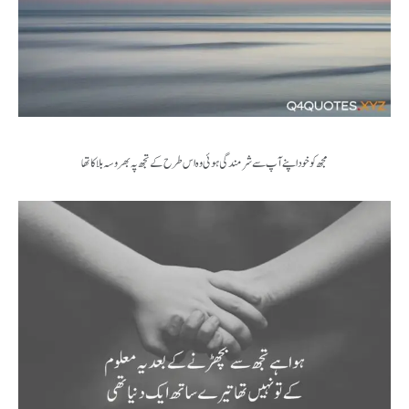
مجھ کو خود اپنے آپ سے شرمندگی ہوئی وہ اس طرح کے تجھ پہ بھروسہ بلا کا تھا