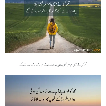
مگر کسی نے ہمیں ہم سفر نہیں جانا یہ اور بات ہے کے ہم ساتھ ساتھ سب کےگئے